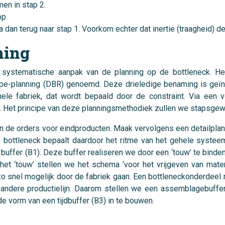
en in stap 2.
op.
 dan terug naar stap 1. Voorkom echter dat inertie (traagheid) de
ning
 systematische aanpak van de planning op de bottleneck. Het
e-planning (DBR) genoemd. Deze drieledige benaming is geïns
le fabriek, dat wordt bepaald door de constraint. Via een v
 Het principe van deze planningsmethodiek zullen we stapsgewi
 van de orders voor eindproducten. Maak vervolgens een detailpla
bottleneck bepaalt daardoor het ritme van het gehele systeem
 buffer (B1). Deze buffer realiseren we door een ‘touw’ te binde
het ‘touw’ stellen we het schema ‘voor het vrijgeven van mater
zo snel mogelijk door de fabriek gaan. Een bottleneckonderde
ndere productielijn. Daarom stellen we een assemblagebuffer 
e vorm van een tijdbuffer (B3) in te bouwen.