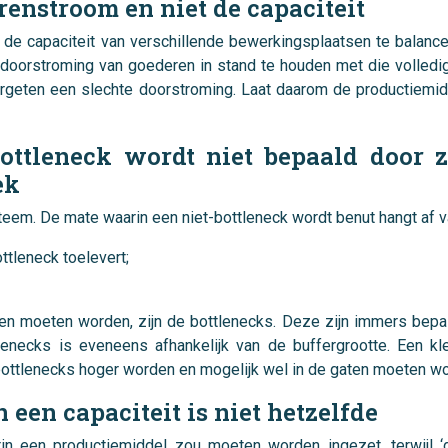
erenstroom en niet de capaciteit
 de capaciteit van verschillende bewerkingsplaatsen te balance
oorstroming van goederen in stand te houden met die volledig 
ergeten een slechte doorstroming. Laat daarom de productiemid
bottleneck wordt niet bepaald door z
ek
eem. De mate waarin een niet-bottleneck wordt benut hangt af v
ttleneck toelevert;
moeten worden, zijn de bottlenecks. Deze zijn immers bepalen
lenecks is eveneens afhankelijk van de buffergrootte. Een kl
-bottlenecks hoger worden en mogelijk wel in de gaten moeten 
 een capaciteit is niet hetzelfde
rin een productiemiddel zou moeten worden ingezet, terwijl ‘