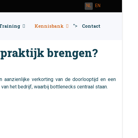
Selecteer de taal
NL
EN
Training
Kennisbank
">
Contact
praktijk brengen?
aanzienlijke verkorting van de doorlooptijd en een
an het bedrijf, waarbij bottlenecks centraal staan.