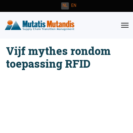
Selecteer de taal
NL
EN
Vijf mythes rondom
toepassing RFID