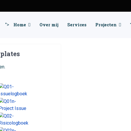
">
Home
Over mij
Services
Projecten
plates
en.