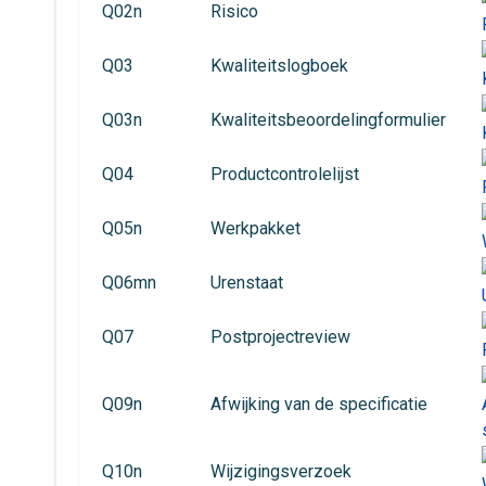
Q02n
Risico
Q03
Kwaliteitslogboek
Q03n
Kwaliteitsbeoordelingformulier
Q04
Productcontrolelijst
Q05n
Werkpakket
Q06mn
Urenstaat
Q07
Postprojectreview
Q09n
Afwijking van de specificatie
Q10n
Wijzigingsverzoek