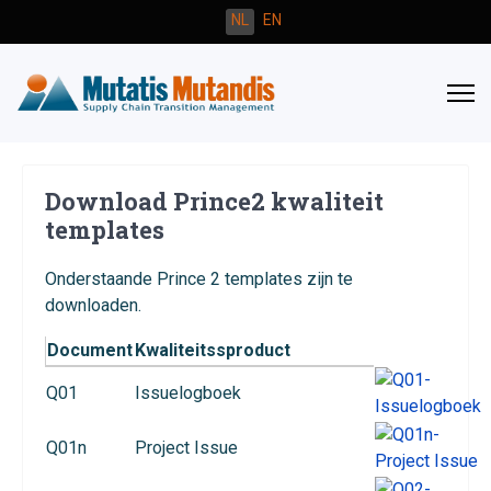
Selecteer de taal
NL
EN
Download Prince2 kwaliteit
templates
Onderstaande Prince 2 templates zijn te
downloaden.
Document
Kwaliteitssproduct
Q01
Issuelogboek
Q01n
Project Issue