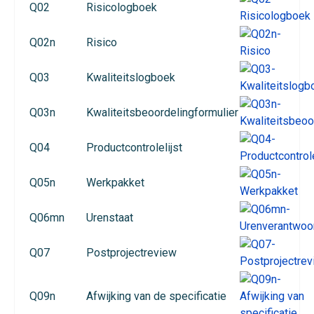
Q02
Risicologboek
Q02n
Risico
Q03
Kwaliteitslogboek
Q03n
Kwaliteitsbeoordelingformulier
Q04
Productcontrolelijst
Q05n
Werkpakket
Q06mn
Urenstaat
Q07
Postprojectreview
Q09n
Afwijking van de specificatie